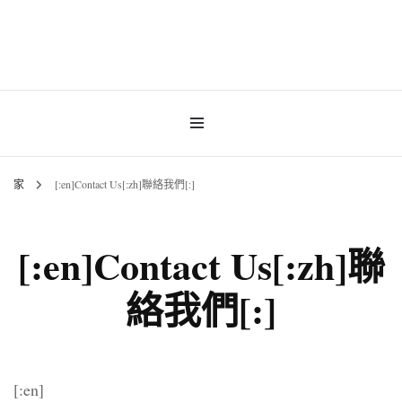
INNER MoMENT 精選高品質罕有鑽石魚眼石、烏拉圭及巴西紫晶簇、白晶原礦擺
設。以純淨高頻的天然水晶，為你的生活空間與心靈注入優雅療癒能量。香港水晶
INNER MoMENT |
原礦優選品牌。
香港魚眼石、紫晶、
白晶原石礦石專門店 |
家
[:en]Contact Us[:zh]聯絡我們[:]
高能量水晶擺設
[:en]Contact Us[:zh]聯
絡我們[:]
[:en]