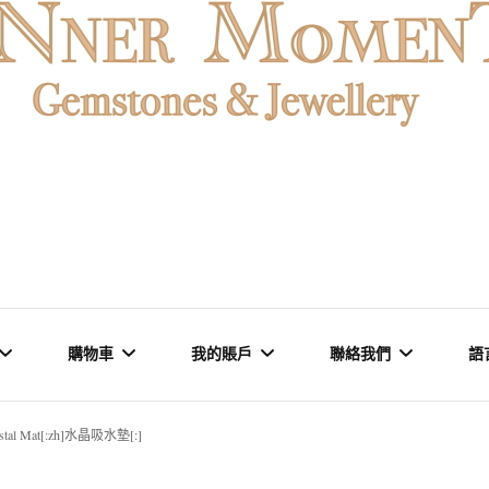
MENT
購物車
我的賬戶
聯絡我們
語
rystal Mat[:zh]水晶吸水墊[:]
石 & 水晶
結賬
訂單
品牌里程碑