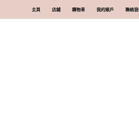
主頁
店鋪
購物車
我的賬戶
聯絡我
礦石 & 水晶
結賬
訂單
品
水晶配件 & 裝飾
帳戶詳情
送
忘記密碼
購
私