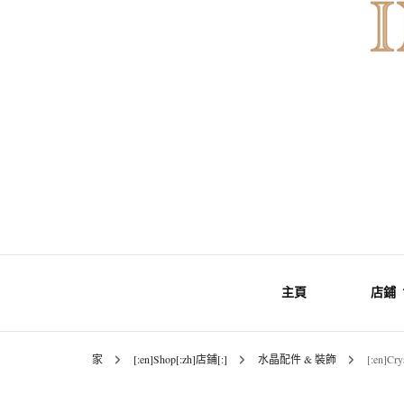
Gemstones & Jewellery
INNER Mo
主頁
店鋪
家
[:en]Shop[:zh]店鋪[:]
水晶配件 & 裝飾
[:en]C
礦