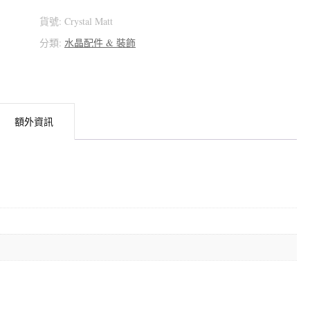
水
貨號:
Crystal Matt
墊
分類:
水晶配件 & 裝飾
[:]
數
量
額外資訊