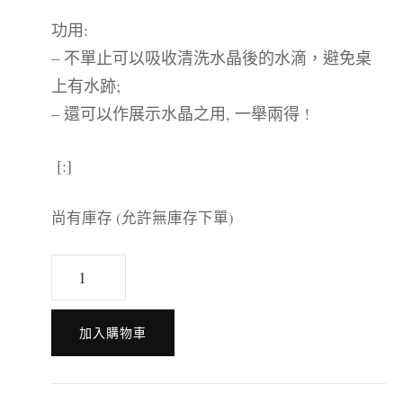
功用:
– 不單止可以吸收清洗水晶後的水滴，避免桌
上有水跡;
– 還可以作展示水晶之用, 一舉兩得 !
[:]
尚有庫存 (允許無庫存下單)
[:en]Crystal
Mat[:zh]
水
加入購物車
晶
吸