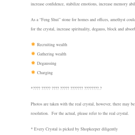
increase confidence, stabilize emotions, increase memory abilit
As a “Feng Shui” stone for homes and offices, amethyst could
for the crystal, increase spirituality, degauss, block and abso
Recruiting wealth
Gathering wealth
Degaussing
Charging
*???? ????? ???? ????? ??????? ????????.?
Photos are taken with the real crystal, however, there may be
resolution. For the actual, please refer to the real crystal.
* Every Crystal is picked by Shopkeeper diligently