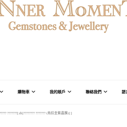
石魚眼石、烏拉圭及巴西紫晶簇、白晶原礦擺設。以純淨高頻的
oMENT | 香
原礦優選品牌。
購物車
我的賬戶
聯絡我們
語
石專門店 | 高
?????? ???????[:zh]???????? ??????? (烏拉圭紫晶簇)[:]
石 & 水晶
結賬
訂單
品牌里程碑