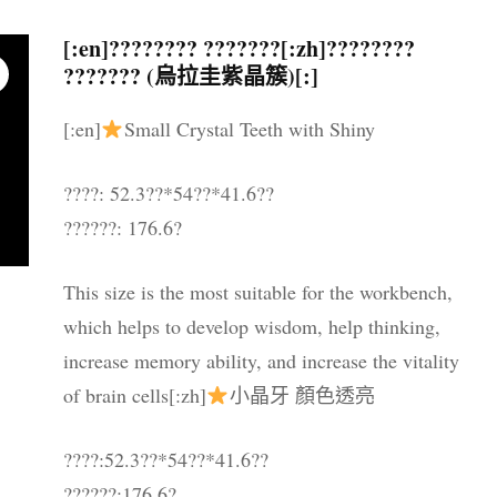
晶配件 & 裝飾
帳戶詳情
送貨須知
[:en]???????? ???????[:zh]????????
??????? (烏拉圭紫晶簇)[:]
忘記密碼
購物條款與細則
[:en]
Small Crystal Teeth with Shiny
私隱政策
????: 52.3??*54??*41.6??
??????: 176.6?
This size is the most suitable for the workbench,
which helps to develop wisdom, help thinking,
increase memory ability, and increase the vitality
of brain cells[:zh]
小晶牙 顏色透亮
????:52.3??*54??*41.6??
??????:176.6?