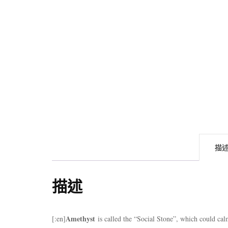
描
描述
Amethyst
[:en]
is called the “Social Stone”, which could cal