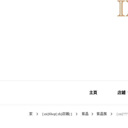
INNER MoMENT 精選高品質罕有鑽
INNER M
主頁
店鋪
原石礦
家
[:en]Shop[:zh]店鋪[:]
紫晶
紫晶簇
[:en]??
礦