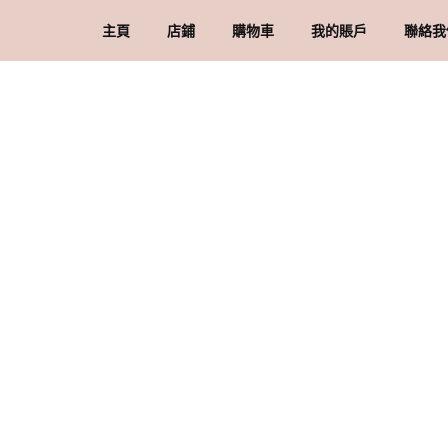
主頁
店鋪
購物車
我的賬戶
聯絡我
礦石 & 水晶
結賬
訂單
品
水晶配件 & 裝飾
帳戶詳情
送
忘記密碼
購
私