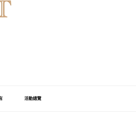
天然水晶，為你的生活空間與心靈注入優雅療癒能量。香港水晶
港魚眼石、紫晶、白晶
言
活動總覽
能量水晶擺設