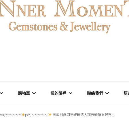
石魚眼石、烏拉圭及巴西紫晶簇、白晶原礦擺設。以純淨高頻的
oMENT | 香
原礦優選品牌。
購物車
我的賬戶
聯絡我們
語
石專門店 | 高
[:en]???????????
[:zh]???????????
高級別爆閃亮玻璃透大鑽石砂糖魚眼石[:]
石 & 水晶
結賬
訂單
品牌概念 & 里程碑