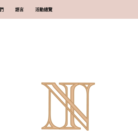
們
語言
活動總覽
概念 & 里程碑
貨須知
地址
物條款與細則
隱政策