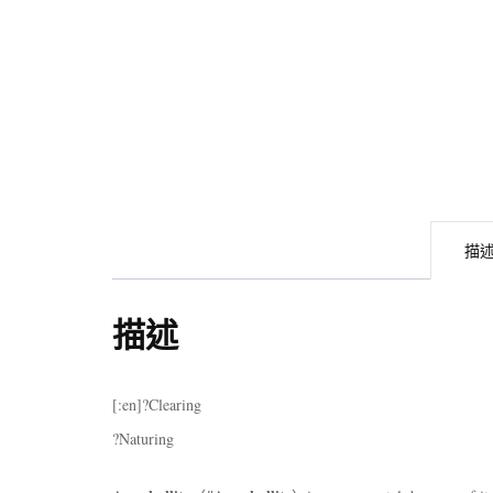
描
描述
[:en]?Clearing
?Naturing