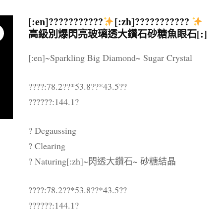
晶配件 & 裝飾
帳戶詳情
送貨須知
[:en]???????????
[:zh]???????????
高級別爆閃亮玻璃透大鑽石砂糖魚眼石[:]
忘記密碼
購物條款與細則
[:en]~Sparkling Big Diamond~ Sugar Crystal
私隱政策
????:78.2??*53.8??*43.5??
??????:144.1?
? Degaussing
? Clearing
? Naturing[:zh]~閃透大鑽石~ 砂糖結晶
????:78.2??*53.8??*43.5??
??????:144.1?