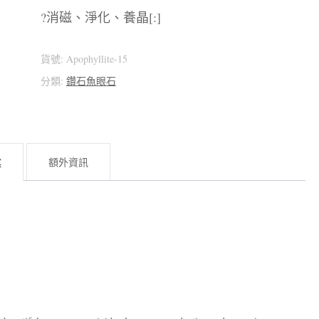
?消磁、淨化、養晶[:]
貨號:
Apophyllite-15
分類:
鑽石魚眼石
述
額外資訊