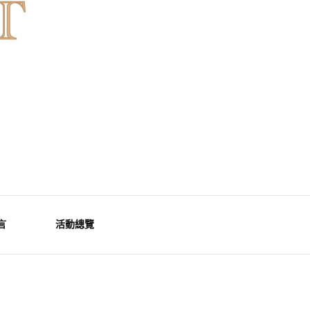
天然水晶，為你的生活空間與心靈注入優雅療癒能量。香港水晶
港魚眼石、紫晶、白晶
言
活動總覽
能量水晶擺設