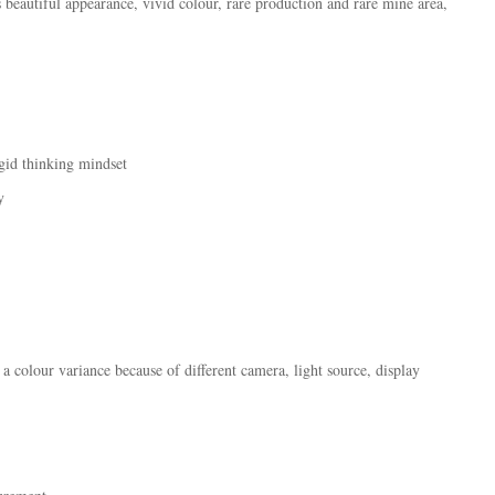
ts beautiful appearance, vivid colour, rare production and rare mine area,
igid thinking mindset
y
 a colour variance because of different camera, light source, display