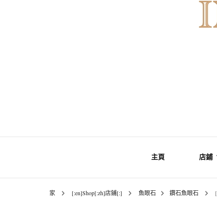
INNER MoMENT 精選高品質罕有鑽
INNER M
主頁
店鋪
原石礦
家
[:en]Shop[:zh]店鋪[:]
魚眼石
鑽石魚眼石
礦