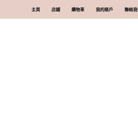
主頁
店鋪
購物車
我的賬戶
聯絡我
礦石 & 水晶
結賬
訂單
品牌
水晶配件 & 裝飾
帳戶詳情
送
忘記密碼
購
私