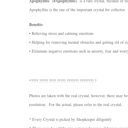
Apophyllite
#Apophyllite
（
）is a rare crystal, because of i
Apophyllite is the one of the important crystal for collector.
Benefits
• Relieving stress and calming emotions
• Helping for removing mental obstacles and getting rid of r
• Eliminate negative emotions such as anxiety, fear and worr
*???? ????? ???? ????? ??????? ????????.?
Photos are taken with the real crystal, however, there may be
resolution. For the actual, please refer to the real crystal.
* Every Crystal is picked by Shopkeeper diligently