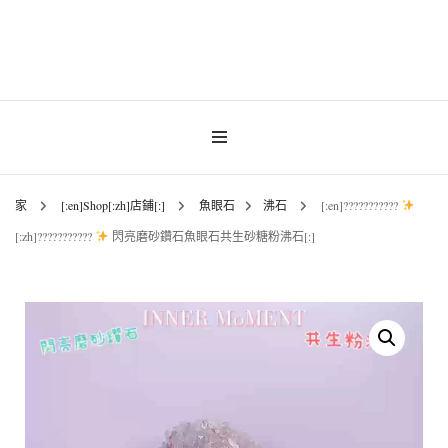
INNER MoMENT 精選高品質罕有鑽石魚眼石、烏拉圭及巴西紫晶簇、白晶原礦擺
設。以純淨高頻的天然水晶，為你的生活空間與心靈注入優雅療癒能量。香港水晶
INNER MoMENT |
原礦優選品牌。
香港魚眼石、紫晶、
白晶原石礦石專門店 |
家
[:en]Shop[:zh]店鋪[:]
魚眼石
沸石
[:en]???????????
[:zh]???????????
閃亮磨砂鑽石魚眼石共生砂糖粉沸石[:]
高能量水晶擺設