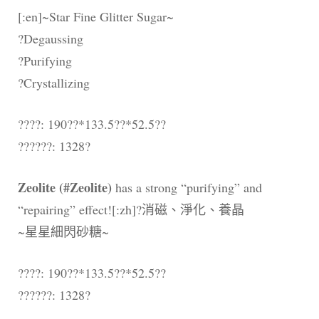
[:en]~Star Fine Glitter Sugar~
?Degaussing
?Purifying
?Crystallizing
????: 190??*133.5??*52.5??
??????: 1328?
Zeolite (#Zeolite)
has a strong “purifying” and
“repairing” effect![:zh]?消磁、淨化、養晶
~星星細閃砂糖~
????: 190??*133.5??*52.5??
??????: 1328?