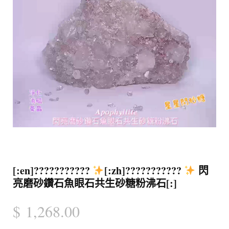
[:en]???????????
[:zh]???????????
閃
亮磨砂鑽石魚眼石共生砂糖粉沸石[:]
$
1,268.00