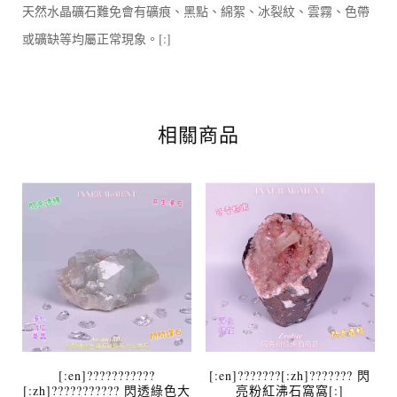
天然水晶礦石難免會有礦痕、黑點、綿絮、冰裂紋、雲霧、色帶
或礦缺等均屬正常現象。[:]
相關商品
[:en]???????????
[:en]???????[:zh]??????? 閃
[:zh]??????????? 閃透綠色大
亮粉紅沸石窩窩[:]