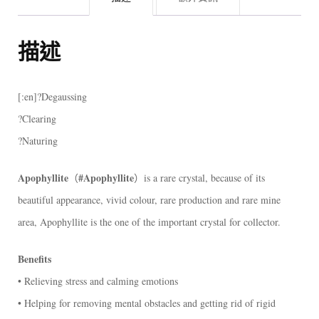
魚
眼
描述
石
共
[:en]?Degaussing
生
?Clearing
砂
?Naturing
糖
粉
Apophyllite
#Apophyllite
（
）is a rare crystal, because of its
沸
beautiful appearance, vivid colour, rare production and rare mine
石
area, Apophyllite is the one of the important crystal for collector.
[:]
Benefits
數
• Relieving stress and calming emotions
量
• Helping for removing mental obstacles and getting rid of rigid