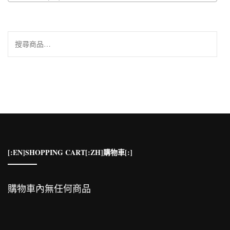
搜
尋
關
鍵
字:
[:EN]SHOPPING CART[:ZH]購物車[:]
購物車內無任何商品