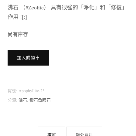
沸石 （#Zeolite） 具有很強的「淨化」和「修復」
作用 ![:]
尚有庫存
[:en]???????????
加入購物車
[:zh]???????????
閃
貨號:
Apophyllite-23
亮
分類:
沸石
,
鑽石魚眼石
磨
砂
鑽
描述
額外資訊
石