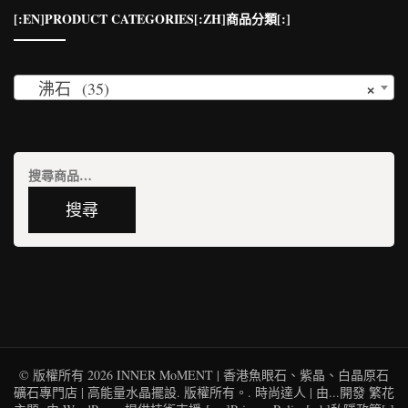
[:EN]PRODUCT CATEGORIES[:ZH]商品分類[:]
×
沸石 (35)
搜
尋
搜尋
關
鍵
字:
© 版權所有 2026
INNER MoMENT | 香港魚眼石、紫晶、白晶原石
礦石專門店 | 高能量水晶擺設
. 版權所有。.
時尚達人 | 由...開發
繁花