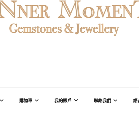
MENT
購物車
我的賬戶
聯絡我們
語
石 & 水晶
結賬
訂單
品牌里程碑