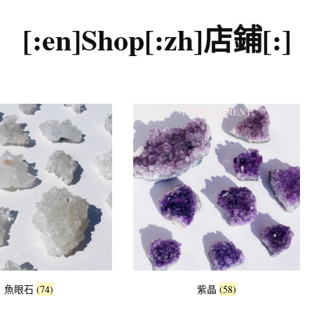
晶配件 & 裝飾
帳戶詳情
送貨須知
[:en]Shop[:zh]店鋪[:]
忘記密碼
購物條款與細則
私隱政策
魚眼石
(74)
紫晶
(58)