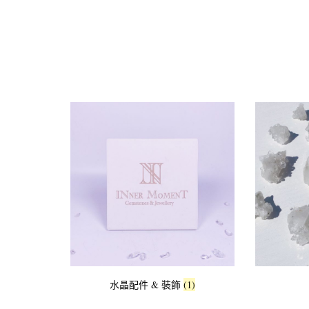
水
水晶配件 & 裝飾
(1)