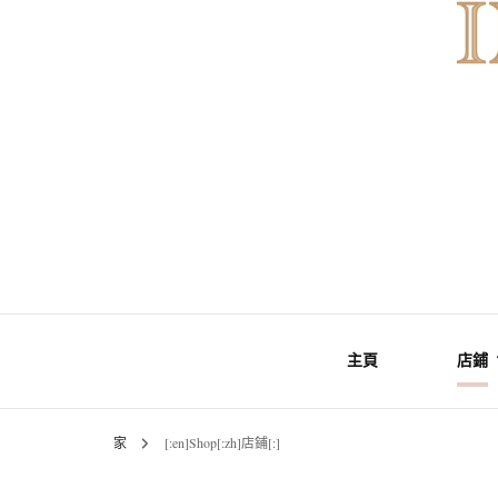
Gemstones & Jewellery
INNER Mo
主頁
店鋪
家
[:en]Shop[:zh]店鋪[:]
礦