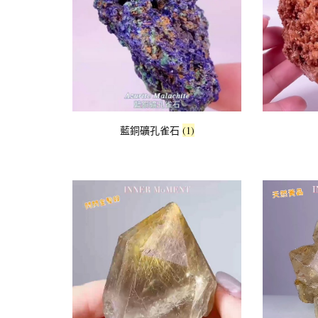
藍銅礦孔雀石
(1)