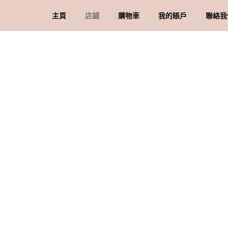
主頁
店鋪
購物車
我的賬戶
聯絡我
礦石 & 水晶
結賬
訂單
品
水晶配件 & 裝飾
帳戶詳情
送
忘記密碼
購
私