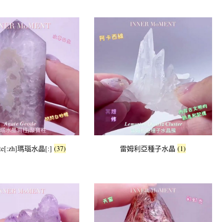
ate[:zh]瑪瑙水晶[:]
(37)
雷姆利亞種子水晶
(1)