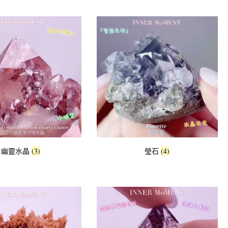
幽靈水晶
(3)
瑩石
(4)