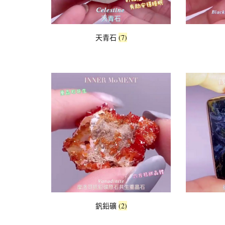
天青石
(7)
釩鉛礦
(2)